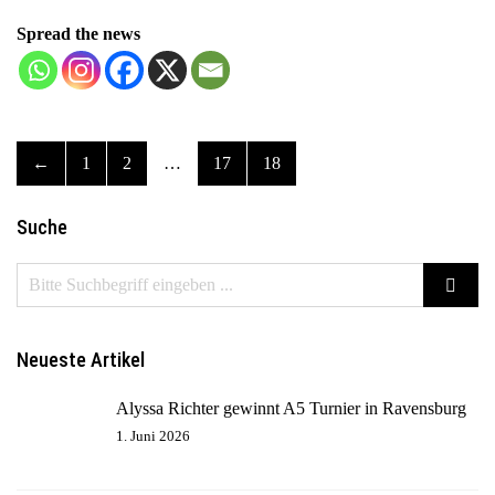
a
Spread the news
v
i
g
a
t
←
1
2
…
17
18
i
o
Suche
n
Neueste Artikel
Alyssa Richter gewinnt A5 Turnier in Ravensburg
1. Juni 2026