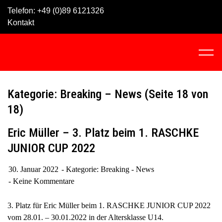
Skip
Telefon:
+49 (0)89 6121326
to
Kontakt
content
C
l
i
c
Kategorie: Breaking – News
(Seite 18 von
k
18)
t
o
Eric Müller – 3. Platz beim 1. RASCHKE
v
JUNIOR CUP 2022
i
e
30. Januar 2022
Kategorie:
Breaking - News
w
Keine Kommentare
t
h
3. Platz für Eric Müller beim 1. RASCHKE JUNIOR CUP 2022
e
vom 28.01. – 30.01.2022 in der Altersklasse U14.
n