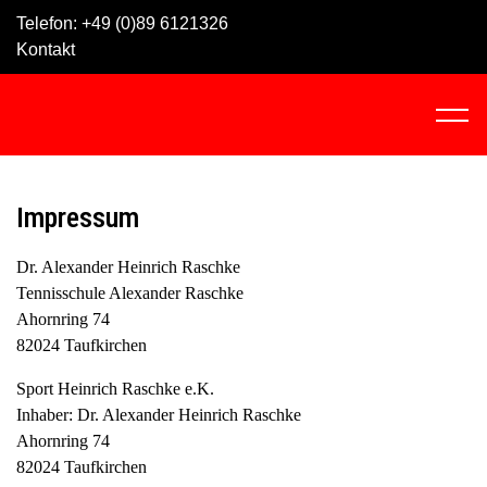
Skip
Telefon:
+49 (0)89 6121326
to
Kontakt
content
C
l
i
c
Impressum
k
t
Dr. Alexander Heinrich Raschke
o
Tennisschule Alexander Raschke
v
Ahornring 74
i
82024 Taufkirchen
e
w
Sport Heinrich Raschke e.K.
t
Inhaber: Dr. Alexander Heinrich Raschke
h
Ahornring 74
e
82024 Taufkirchen
n