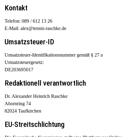
Kontakt
a
v
Telefon: 089 / 612 13 26
i
E-Mail: alex@tennis-raschke.de
g
a
Umsatzsteuer-ID
t
i
Umsatzsteuer-Identifikationsnummer gemäß § 27 a
o
Umsatzsteuergesetz:
n
DE203695017
Redaktionell verantwortlich
Dr. Alexander Heinrich Raschke
Ahornring 74
82024 Taufkirchen
EU-Streitschlichtung