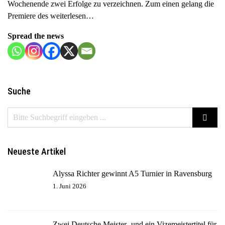
Wochenende zwei Erfolge zu verzeichnen. Zum einen gelang die
a
Premiere des
weiterlesen…
v
i
Spread the news
g
a
t
i
Suche
o
n
Neueste Artikel
Alyssa Richter gewinnt A5 Turnier in Ravensburg
1. Juni 2026
Zwei Deutsche Meister- und ein Vizemeistertitel für