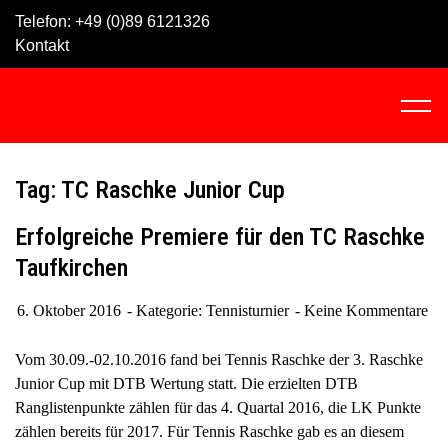
Skip
Telefon:
+49 (0)89 6121326
to
Kontakt
content
C
l
i
c
Tag: TC Raschke Junior Cup
k
t
Erfolgreiche Premiere für den TC Raschke
o
Taufkirchen
v
i
6. Oktober 2016
Kategorie:
Tennisturnier
Keine Kommentare
e
w
Vom 30.09.-02.10.2016 fand bei Tennis Raschke der 3. Raschke
t
Junior Cup mit DTB Wertung statt. Die erzielten DTB
h
Ranglistenpunkte zählen für das 4. Quartal 2016, die LK Punkte
e
zählen bereits für 2017. Für Tennis Raschke gab es an diesem
n