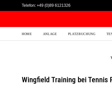
Skip
Telefon:
+49 (0)89 6121326
to
content
HOME
ANLAGE
PLATZBUCHUNG
TE
Wingfield Training bei Tennis