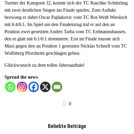
Turnier der Kategorie J2, konnte sich der TC Raschke Schützling
a
mit zwei deutlichen Siegen ins Finale spielen. Zum Auftakt
v
bezwang er dabei Oscar Pajdakovic vom TC Rot-Weiß Wiesloch
i
mit 6:4/6:1. Im Spiel um den Finaleinzug traf er auf den an
g
Position zwei gesetzten Andrei Tarba vom TC Erdmannshausen,
a
den er glatt mit 6:1/6:1 dominierte. Erst im Finale musste sich
t
Maxi gegen den an Position 1 gesetzten Nicklas Schnell vom TC
i
Wolfsberg Pforzheim geschlagen geben.
o
n
Glückwunsch zu dem tollen Jahresauftakt!
Spread the news
0
Beliebte Beiträge