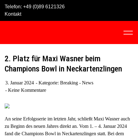
Skip
Telefon:
+49 (0)89 6121326
to
Kontakt
content
C
l
i
c
2. Platz für Maxi Wasner beim
k
Champions Bowl in Neckartenzlingen
t
o
3. Januar 2024
Kategorie:
Breaking - News
v
Keine Kommentare
i
e
w
t
An seine Erfolgsserie im letzten Jahr, schließt Maxi Wasner auch
h
zu Beginn des neuen Jahres direkt an. Vom 1. – 4. Januar 2024
e
fand die Champions Bowl in Neckartenzlingen statt. Bei dem
n