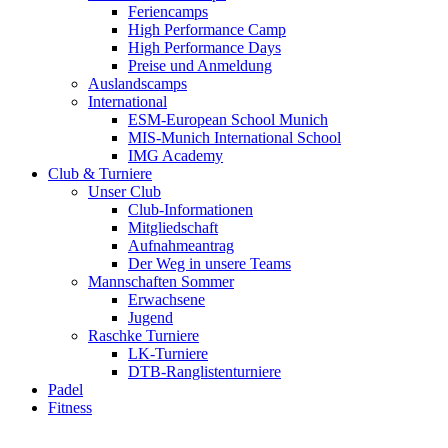
Feriencamps
High Performance Camp
High Performance Days
Preise und Anmeldung
Auslandscamps
International
ESM-European School Munich
MIS-Munich International School
IMG Academy
Club & Turniere
Unser Club
Club-Informationen
Mitgliedschaft
Aufnahmeantrag
Der Weg in unsere Teams
Mannschaften Sommer
Erwachsene
Jugend
Raschke Turniere
LK-Turniere
DTB-Ranglistenturniere
Padel
Fitness