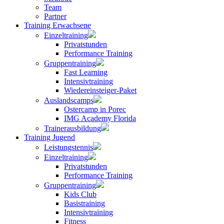
Team
Partner
Training Erwachsene
Einzeltraining
Privatstunden
Performance Training
Gruppentraining
Fast Learning
Intensivtraining
Wiedereinsteiger-Paket
Auslandscamps
Ostercamp in Porec
IMG Academy Florida
Trainerausbildung
Training Jugend
Leistungstennis
Einzeltraining
Privatstunden
Performance Training
Gruppentraining
Kids Club
Basistraining
Intensivtraining
Fitness