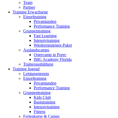
Team
Partner
Training Erwachsene
Einzeltraining
Privatstunden
Performance Training
Gruppentraining
Fast Learning
Intensivtraining
Wiedereinsteiger-Paket
Auslandscamps
Ostercamp in Porec
IMG Academy Florida
Trainerausbildung
Training Jugend
Leistungstennis
Einzeltraining
Privatstunden
Performance Training
Gruppentraining
Kids Club
Basistraining
Intensivtraining
Fitness
Ferienkurse & Camps