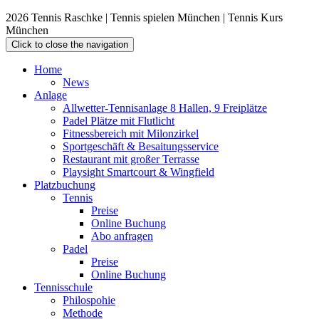
2026 Tennis Raschke | Tennis spielen München | Tennis Kurs
München
Click to close the navigation
Home
News
Anlage
Allwetter-Tennisanlage 8 Hallen, 9 Freiplätze
Padel Plätze mit Flutlicht
Fitnessbereich mit Milonzirkel
Sportgeschäft & Besaitungsservice
Restaurant mit großer Terrasse
Playsight Smartcourt & Wingfield
Platzbuchung
Tennis
Preise
Online Buchung
Abo anfragen
Padel
Preise
Online Buchung
Tennisschule
Philospohie
Methode