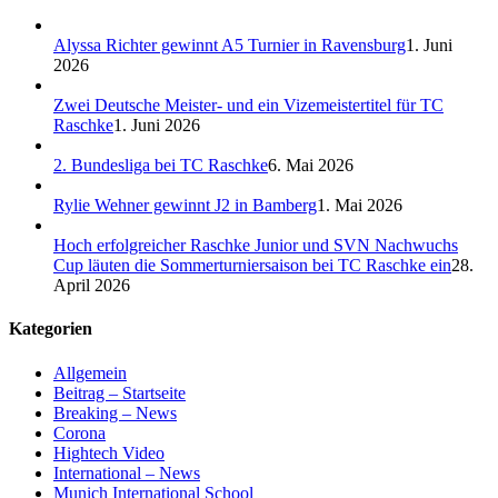
Alyssa Richter gewinnt A5 Turnier in Ravensburg
1. Juni
2026
Zwei Deutsche Meister- und ein Vizemeistertitel für TC
Raschke
1. Juni 2026
2. Bundesliga bei TC Raschke
6. Mai 2026
Rylie Wehner gewinnt J2 in Bamberg
1. Mai 2026
Hoch erfolgreicher Raschke Junior und SVN Nachwuchs
Cup läuten die Sommerturniersaison bei TC Raschke ein
28.
April 2026
Kategorien
Allgemein
Beitrag – Startseite
Breaking – News
Corona
Hightech Video
International – News
Munich International School