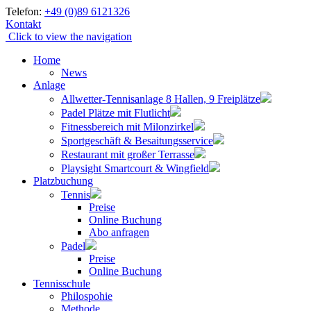
Skip
Telefon:
+49 (0)89 6121326
to
Kontakt
content
Click to view the navigation
Home
News
Anlage
Allwetter-Tennisanlage 8 Hallen, 9 Freiplätze
Padel Plätze mit Flutlicht
Fitnessbereich mit Milonzirkel
Sportgeschäft & Besaitungsservice
Restaurant mit großer Terrasse
Playsight Smartcourt & Wingfield
Platzbuchung
Tennis
Preise
Online Buchung
Abo anfragen
Padel
Preise
Online Buchung
Tennisschule
Philospohie
Methode