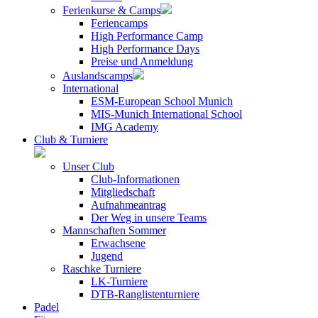
Ferienkurse & Camps
Feriencamps
High Performance Camp
High Performance Days
Preise und Anmeldung
Auslandscamps
International
ESM-European School Munich
MIS-Munich International School
IMG Academy
Club & Turniere
Unser Club
Club-Informationen
Mitgliedschaft
Aufnahmeantrag
Der Weg in unsere Teams
Mannschaften Sommer
Erwachsene
Jugend
Raschke Turniere
LK-Turniere
DTB-Ranglistenturniere
Padel