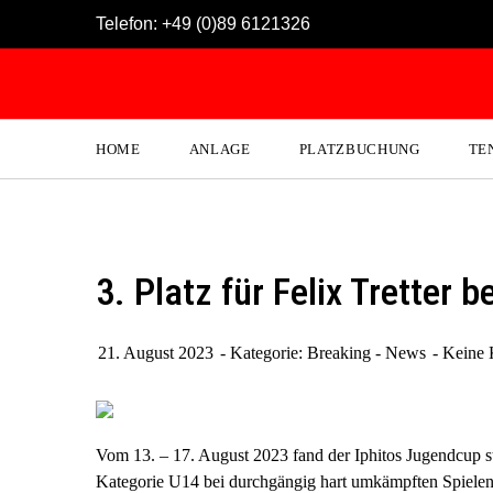
Skip
Telefon:
+49 (0)89 6121326
to
content
HOME
ANLAGE
PLATZBUCHUNG
TE
3. Platz für Felix Tretter
21. August 2023
Kategorie:
Breaking - News
Keine
Vom 13. – 17. August 2023 fand der Iphitos Jugendcup stat
Kategorie U14 bei durchgängig hart umkämpften Spielen