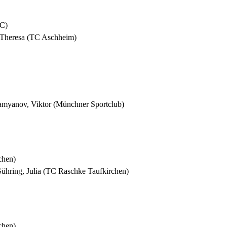
TC)
, Theresa (TC Aschheim)
Damyanov, Viktor (Münchner Sportclub)
chen)
 Gühring, Julia (TC Raschke Taufkirchen)
chen)