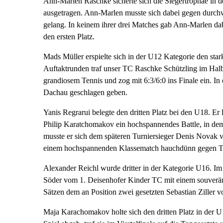
Ann-Marlen Raschke sicherte sich die Siegertrophäe i
ausgetragen. Ann-Marlen musste sich dabei gegen durchw
gelang. In keinem ihrer drei Matches gab Ann-Marlen dab
den ersten Platz.
Mads Müller erspielte sich in der U12 Kategorie den star
Auftaktrunden traf unser TC Raschke Schützling im Halb
grandiosem Tennis und zog mit 6:3/6:0 ins Finale ein. I
Dachau geschlagen geben.
Yanis Regrarui belegte den dritten Platz bei den U18. Er 
Philip Karatchomakov ein hochspannendes Battle, in dem 
musste er sich dem späteren Turniersieger Denis Novak 
einem hochspannenden Klassematch hauchdünn gegen T
Alexander Reichl wurde dritter in der Kategorie U16. Im 
Söder vom 1. Deisenhofer Kinder TC mit einem souveräne
Sätzen dem an Position zwei gesetzten Sebastian Ziller
Maja Karachomakov holte sich den dritten Platz in der U