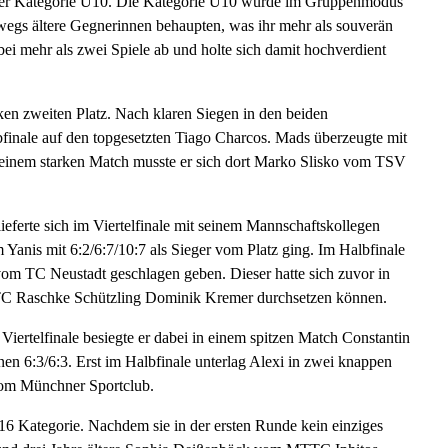
n der Kategorie U10. Die Kategorie U10 wurde im Gruppenmodus
egs ältere Gegnerinnen behaupten, was ihr mehr als souverän
ei mehr als zwei Spiele ab und holte sich damit hochverdient
ken zweiten Platz. Nach klaren Siegen in den beiden
finale auf den topgesetzten Tiago Charcos. Mads überzeugte mit
n einem starken Match musste er sich dort Marko Slisko vom TSV
lieferte sich im Viertelfinale mit seinem Mannschaftskollegen
Yanis mit 6:2/6:7/10:7 als Sieger vom Platz ging. Im Halbfinale
vom TC Neustadt geschlagen geben. Dieser hatte sich zuvor in
C Raschke Schützling Dominik Kremer durchsetzen können.
Viertelfinale besiegte er dabei in einem spitzen Match Constantin
n 6:3/6:3. Erst im Halbfinale unterlag Alexi in zwei knappen
 vom Münchner Sportclub.
16 Kategorie. Nachdem sie in der ersten Runde kein einziges