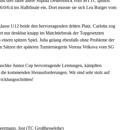
te und drei Jahre ältere Sophia Deißenböck vom MTTC Iphitos
:0/6:4 ins Halbfinale ein. Dort musste sie sich Lea Burger vom
klasse U12 beide den hervorragenden dritten Platz. Carlotta zog
dort nur denkbar knapp im Matchtiebreak der Topgesetzten
nem spitzen Spiel. Julia gelang ebenfalls ohne Probleme der
pen Sätzen der späteren Turniersiegerin Verena Velkova vom SG
Raschke Junior Cup hervorragende Leistungen, kämpften
r die kommenden Herausforderungen. Wir sind sehr stolz auf
icklungsschritten!
Neermann, Jost (TC Großhesselohe)