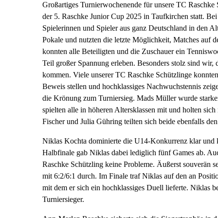
Großartiges Turnierwochenende für unsere TC Raschke S
der 5. Raschke Junior Cup 2025 in Taufkirchen statt. B
Spielerinnen und Spieler aus ganz Deutschland in den A
Pokale und nutzten die letzte Möglichkeit, Matches auf d
konnten alle Beteiligten und die Zuschauer ein Tennisw
Teil großer Spannung erleben. Besonders stolz sind wir,
kommen. Viele unserer TC Raschke Schützlinge konnten i
Beweis stellen und hochklassiges Nachwuchstennis zeig
die Krönung zum Turniersieg. Mads Müller wurde starke
spielten alle in höheren Altersklassen mit und holten sich
Fischer und Julia Gühring teilten sich beide ebenfalls de
Niklas Kochta dominierte die U14-Konkurrenz klar und ko
Halbfinale gab Niklas dabei lediglich fünf Games ab. A
Raschke Schützling keine Probleme. Äußerst souverän s
mit 6:2/6:1 durch. Im Finale traf Niklas auf den an Posi
mit dem er sich ein hochklassiges Duell lieferte. Niklas 
Turniersieger.