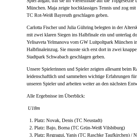
Spiel abgab, traf sie im Viertelfinale auf die Topgesetz
München. Maja zeigte hochklassiges Tennis und zog mit 6
TC Rot-Weiß Bayreuth geschlagen geben.
Carlotta Fischer und Julia Gühring belegten in der Alters
mit zwei klaren Siegen ins Halbfinale ein und unterlag 
Yelisaveta Yelmanova vom GW Luitpoltpark München in ei
Halbfinaleinzug. Sie musste sich erst dort in zwei knap
Stadtpark Schwabach geschlagen geben.
Unsere Spielerinnen und Spieler zeigten allesamt beim 
leidenschaftlich und sammelten wichtige Erfahrungen fü
unseren Spieler und arbeiten weiter an den nächsten Entw
Alle Ergebnisse im Überblick:
U18m
Platz: Novak, Denis (TC Neustadt)
Platz: Bajo, Borna (TC Grün-Weiß Vilsbiburg)
Platz: Regragui, Yanis (TC Raschke Taufkirchen) / 