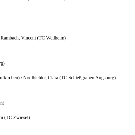
 / Rambach, Vincent (TC Weilheim)
rg)
fkirchen) / Nodlbichler, Clara (TC Schießgraben Augsburg)
en)
Tim (TC Zwiesel)