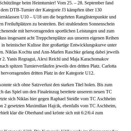
chützlinge beim Heimturnier! Vom 25. – 28. September fand
ei dem DTB-Turnier der Kategorie J3 kämpften über 130
ltersklassen U10 – U18 um die begehrten Ranglistenpunkte und
en Freiluftplätzen zu bestreiten. Bei strahlendem Sonnenschein
ochenende mit hervorragenden sportlichen Leistungen und zum
 dass insgesamt acht Treppchenplätze aus unseren eigenen Reihen
n heimischer Kulisse ihre großartige Entwicklungskurve unter
en. Niklas Kochta und Ann-Marlen Raschke gelang dabei jeweils
r 2. Yanis Regragui, Alexi Reichl und Maja Karachomakov
 nach spitzen Turnierverläufen jeweils den dritten Platz. Carlotta
n hervorragenden dritten Platz in der Kategorie U12.
nnte sich ohne Satzverlust den starken Titel holen. Bis zum
uch das Spiel um den Finaleinzug bereitete unserem neuen TC
etzte sich Niklas hier gegen Raphael Steidle vom TC Aschheim
tion 2 gesetzten Maximilian Hajcik, ebenfalls vom TC Aschheim,
behielt klar die Oberhand und krönte sich mit 6:2/6:4 zum