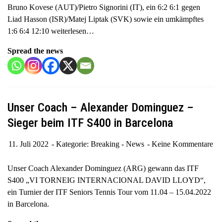
Bruno Kovese (AUT)/Pietro Signorini (IT), ein 6:2 6:1 gegen
a
Liad Hasson (ISR)/Matej Liptak (SVK) sowie ein umkämpftes
v
1:6 6:4 12:10
weiterlesen…
i
g
Spread the news
a
t
i
o
Unser Coach – Alexander Dominguez –
n
Sieger beim ITF S400 in Barcelona
11. Juli 2022
Kategorie:
Breaking - News
Keine Kommentare
Unser Coach Alexander Dominguez (ARG) gewann das ITF
S400 „VI TORNEIG INTERNACIONAL DAVID LLOYD“,
ein Turnier der ITF Seniors Tennis Tour vom 11.04 – 15.04.2022
in Barcelona.