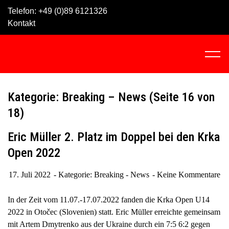
Skip
Telefon:
+49 (0)89 6121326
to
Kontakt
content
C
l
i
c
Kategorie: Breaking – News
(Seite 16 von
k
18)
t
o
Eric Müller 2. Platz im Doppel bei den Krka
v
Open 2022
i
e
17. Juli 2022
Kategorie:
Breaking - News
Keine Kommentare
w
t
In der Zeit vom 11.07.-17.07.2022 fanden die Krka Open U14
h
2022 in Otočec (Slovenien) statt. Eric Müller erreichte gemeinsam
e
mit Artem Dmytrenko aus der Ukraine durch ein 7:5 6:2 gegen
n