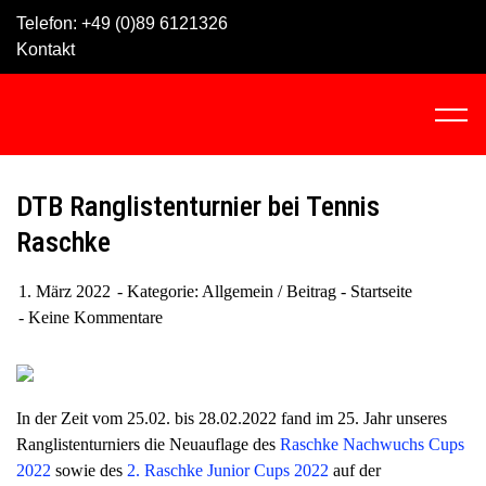
Skip
Telefon:
+49 (0)89 6121326
to
Kontakt
content
C
l
i
c
DTB Ranglistenturnier bei Tennis
k
Raschke
t
o
1. März 2022
Kategorie:
Allgemein
/
Beitrag - Startseite
v
Keine Kommentare
i
e
w
t
In der Zeit vom 25.02. bis 28.02.2022 fand im 25. Jahr unseres
h
Ranglistenturniers die Neuauflage des
Raschke Nachwuchs Cups
e
2022
sowie des
2. Raschke Junior Cups 2022
auf der
n