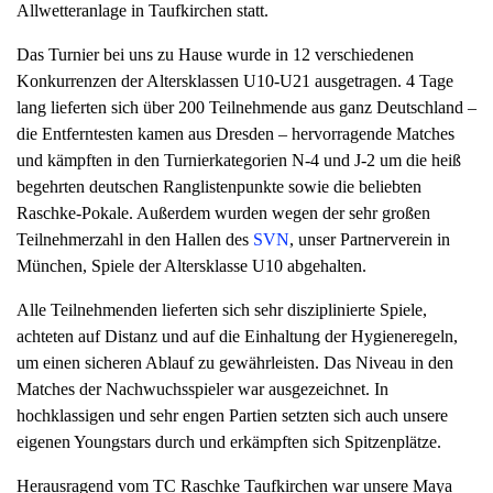
Allwetteranlage in Taufkirchen statt.
a
v
Das Turnier bei uns zu Hause wurde in 12 verschiedenen
i
Konkurrenzen der Altersklassen U10-U21 ausgetragen. 4 Tage
g
lang lieferten sich über 200 Teilnehmende aus ganz Deutschland –
a
die Entferntesten kamen aus Dresden – hervorragende Matches
t
und kämpften in den Turnierkategorien N-4 und J-2 um die heiß
i
begehrten deutschen Ranglistenpunkte sowie die beliebten
o
Raschke-Pokale. Außerdem wurden wegen der sehr großen
n
Teilnehmerzahl in den Hallen des
SVN
, unser Partnerverein in
München, Spiele der Altersklasse U10 abgehalten.
Alle Teilnehmenden lieferten sich sehr disziplinierte Spiele,
achteten auf Distanz und auf die Einhaltung der Hygieneregeln,
um einen sicheren Ablauf zu gewährleisten. Das Niveau in den
Matches der Nachwuchsspieler war ausgezeichnet. In
hochklassigen und sehr engen Partien setzten sich auch unsere
eigenen Youngstars durch und erkämpften sich Spitzenplätze.
Herausragend vom TC Raschke Taufkirchen war unsere Maya