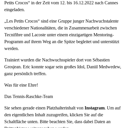
Petits Crocos“ in der Zeit vom 12. bis 16.12.2022 nach Cannes
a
eingeladen.
v
i
„Les Petits Crocos“ sind eine Gruppe junger Nachwuchstalente
g
verschiedener Nationalitäten, die in Zusammenarbeit zwischen
a
Tecnifibre und Lacoste unter einem einzigartigen Mentoring-
t
Programm auf ihrem Weg an die Spitze begleitet und unterstützt
i
werden.
o
Trainiert wurden die Nachwuchsspieler dort von Sébastien
n
Grosjean. Eric konnte sogar sein großes Idol, Daniil Medwedew,
ganz persönlich treffen.
Was für eine Ehre!
Das Tennis-Raschke-Team
Sie sehen gerade einen Platzhalterinhalt von
Instagram
. Um auf
den eigentlichen Inhalt zuzugreifen, klicken Sie auf die
Schaltfläche unten. Bitte beachten Sie, dass dabei Daten an