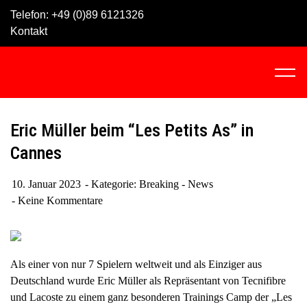
Skip
Telefon:
+49 (0)89 6121326
to
Kontakt
content
C
l
i
c
Eric Müller beim “Les Petits As” in
k
Cannes
t
o
10. Januar 2023
Kategorie:
Breaking - News
v
Keine Kommentare
i
e
w
t
Als einer von nur 7 Spielern weltweit und als Einziger aus
h
Deutschland wurde Eric Müller als Repräsentant von Tecnifibre
e
und Lacoste zu einem ganz besonderen Trainings Camp der „Les
n