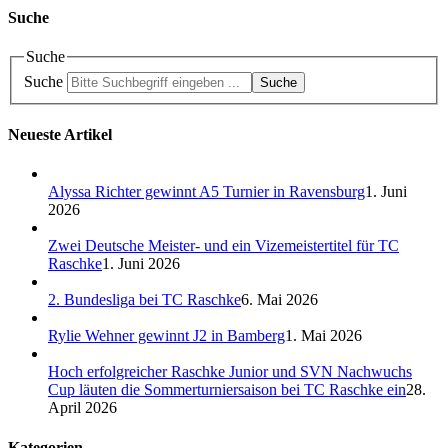
Suche
Suche
Suche
Suche
Neueste Artikel
Alyssa Richter gewinnt A5 Turnier in Ravensburg
1. Juni
2026
Zwei Deutsche Meister- und ein Vizemeistertitel für TC
Raschke
1. Juni 2026
2. Bundesliga bei TC Raschke
6. Mai 2026
Rylie Wehner gewinnt J2 in Bamberg
1. Mai 2026
Hoch erfolgreicher Raschke Junior und SVN Nachwuchs
Cup läuten die Sommerturniersaison bei TC Raschke ein
28.
April 2026
Kategorien