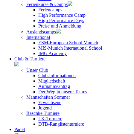
Ferienkurse & Camps
Feriencamps
High Performance Camp
High Performance Days
Preise und Anmeldung
Auslandscamps
International
ESM-European School Munich
MIS-Munich International School
IMG Academy
Club & Turniere
Unser Club
Club-Informationen
Mitgliedschaft
Aufnahmeantrag
Der Weg in unsere Teams
Mannschaften Sommer
Erwachsene
Jugend
Raschke Turniere
LK-Turniere
DTB-Ranglistenturniere
Padel