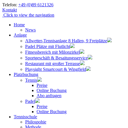
Skip
Telefon:
+49 (0)89 6121326
to
Kontakt
content
Click to view the navigation
Home
News
Anlage
Allwetter-Tennisanlage 8 Hallen, 9 Freiplätze
Padel Plätze mit Flutlicht
Fitnessbereich mit Milonzirkel
Sportgeschäft & Besaitungsservice
Restaurant mit großer Terrasse
Playsight Smartcourt & Wingfield
Platzbuchung
Tennis
Preise
Online Buchung
Abo anfragen
Padel
Preise
Online Buchung
Tennisschule
Philospohie
Methode