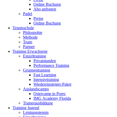
Online Buchung
Abo anfragen
Padel
Preise
Online Buchung
Tennisschule
Philospohie
Methode
Team
Partner
Training Erwachsene
Einzeltraining
Privatstunden
Performance Training
Gruppentraining
Fast Learning
Intensivtraining
Wiedereinsteiger-Paket
Auslandscamps
Ostercamp in Porec
IMG Academy Florida
Trainerausbildung
Training Jugend
Leistungstennis