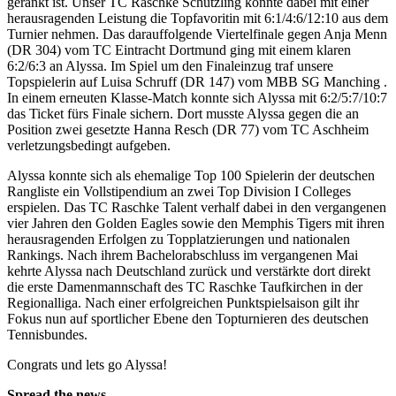
gerankt ist. Unser TC Raschke Schützling konnte dabei mit einer
herausragenden Leistung die Topfavoritin mit 6:1/4:6/12:10 aus dem
Turnier nehmen. Das darauffolgende Viertelfinale gegen Anja Menn
(DR 304) vom TC Eintracht Dortmund ging mit einem klaren
6:2/6:3 an Alyssa. Im Spiel um den Finaleinzug traf unsere
Topspielerin auf Luisa Schruff (DR 147) vom MBB SG Manching .
In einem erneuten Klasse-Match konnte sich Alyssa mit 6:2/5:7/10:7
das Ticket fürs Finale sichern. Dort musste Alyssa gegen die an
Position zwei gesetzte Hanna Resch (DR 77) vom TC Aschheim
verletzungsbedingt aufgeben.
Alyssa konnte sich als ehemalige Top 100 Spielerin der deutschen
Rangliste ein Vollstipendium an zwei Top Division I Colleges
erspielen. Das TC Raschke Talent verhalf dabei in den vergangenen
vier Jahren den Golden Eagles sowie den Memphis Tigers mit ihren
herausragenden Erfolgen zu Topplatzierungen und nationalen
Rankings. Nach ihrem Bachelorabschluss im vergangenen Mai
kehrte Alyssa nach Deutschland zurück und verstärkte dort direkt
die erste Damenmannschaft des TC Raschke Taufkirchen in der
Regionalliga. Nach einer erfolgreichen Punktspielsaison gilt ihr
Fokus nun auf sportlicher Ebene den Topturnieren des deutschen
Tennisbundes.
Congrats und lets go Alyssa!
Spread the news