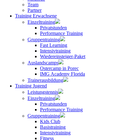
Team
Partner
Training Erwachsene
Einzeltraining
Privatstunden
Performance Training
Gruppentraining
Fast Learning
Intensivtraining
Wiedereinsteiger-Paket
Auslandscamps
Ostercamp in Porec
IMG Academy Florida
Trainerausbildung
Training Jugend
Leistungstennis
Einzeltraining
Privatstunden
Performance Training
Gruppentraining
Kids Club
Basistraining
Intensivtraining
Fitness