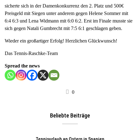
sicherte sich in der Damenkonkurrenz den 2. Platz und 500€
a
Preisgeld mit Siegen unter anderem gegen Helene Sommer mit
v
6:4 6:3 und Lena Widmann mit 6:0 6:2. Erst im Finale musste sie
i
sich gegen Natali Gumbrecht mit 7:5 6:1 geschlagen geben.
g
a
Wieder ein großartiger Erfolg! Herzlichen Glückwunsch!
t
i
Das Tennis-Raschke-Team
o
Spread the news
n
0
Beliebte Beiträge
Tennisurlaub an Ostern in Spanien