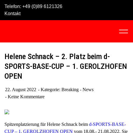
Skip
Telefon:
+49 (0)89 6121326
to
Kontakt
content
C
l
i
c
Helene Schnack – 2. Platz beim d-
k
SPORTS-BASE-CUP – 1. GEROLZHOFEN
t
OPEN
o
v
i
22. August 2022
Kategorie:
Breaking - News
e
Keine Kommentare
w
t
h
Spitzenplatzierung für Helene Schnack beim
d-SPORTS-BASE-
e
CUP – 1. GEROLZHOFEN OPEN
vom 18.08.- 21.08.2022. Sie
n