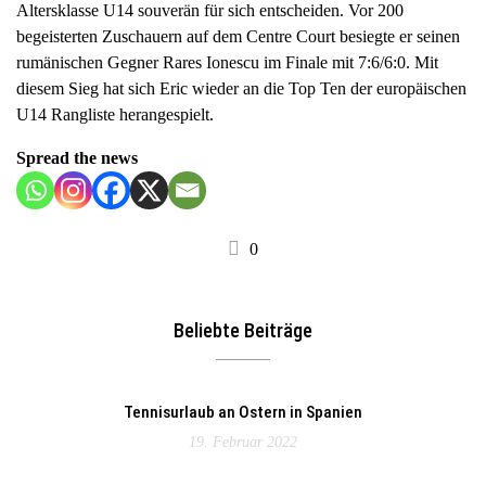
Altersklasse U14 souverän für sich entscheiden. Vor 200
a
begeisterten Zuschauern auf dem Centre Court besiegte er seinen
v
rumänischen Gegner Rares Ionescu im Finale mit 7:6/6:0. Mit
i
diesem Sieg hat sich Eric wieder an die Top Ten der europäischen
g
U14 Rangliste herangespielt.
a
t
Spread the news
i
o
n
0
Beliebte Beiträge
Tennisurlaub an Ostern in Spanien
19. Februar 2022