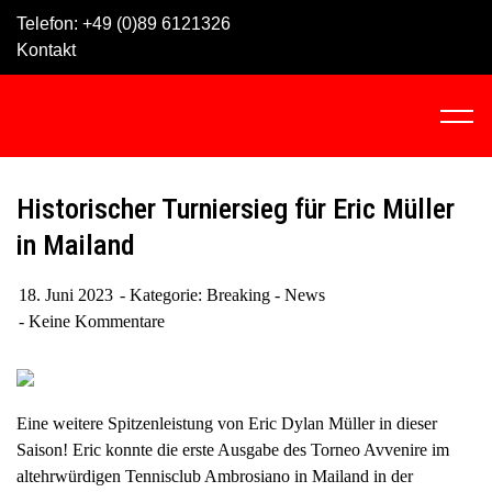
Skip
Telefon:
+49 (0)89 6121326
to
Kontakt
content
C
l
i
c
Historischer Turniersieg für Eric Müller
k
in Mailand
t
o
18. Juni 2023
Kategorie:
Breaking - News
v
Keine Kommentare
i
e
w
t
Eine weitere Spitzenleistung von Eric Dylan Müller in dieser
h
Saison! Eric konnte die erste Ausgabe des Torneo Avvenire im
e
altehrwürdigen Tennisclub Ambrosiano in Mailand in der
n