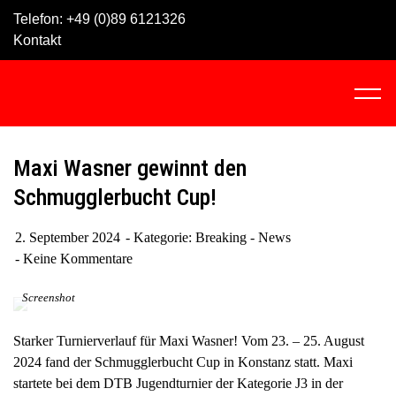
Skip
Telefon:
+49 (0)89 6121326
to
Kontakt
content
C
l
i
c
Maxi Wasner gewinnt den
k
Schmugglerbucht Cup!
t
o
2. September 2024
Kategorie:
Breaking - News
v
Keine Kommentare
i
e
Screenshot
w
t
Starker Turnierverlauf für Maxi Wasner! Vom 23. – 25. August
h
2024 fand der Schmugglerbucht Cup in Konstanz statt. Maxi
e
startete bei dem DTB Jugendturnier der Kategorie J3 in der
n