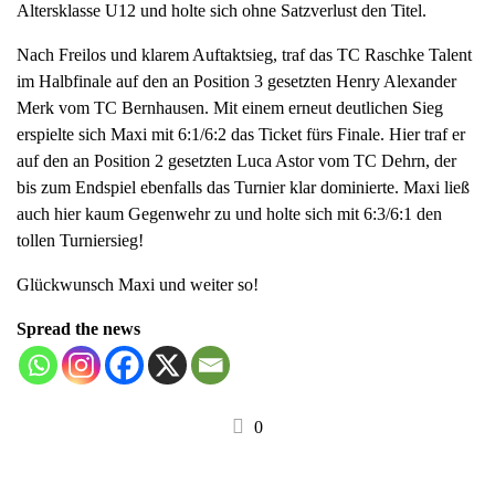
Altersklasse U12 und holte sich ohne Satzverlust den Titel.
a
v
Nach Freilos und klarem Auftaktsieg, traf das TC Raschke Talent
i
im Halbfinale auf den an Position 3 gesetzten Henry Alexander
g
Merk vom TC Bernhausen. Mit einem erneut deutlichen Sieg
a
erspielte sich Maxi mit 6:1/6:2 das Ticket fürs Finale. Hier traf er
t
auf den an Position 2 gesetzten Luca Astor vom TC Dehrn, der
i
bis zum Endspiel ebenfalls das Turnier klar dominierte. Maxi ließ
o
auch hier kaum Gegenwehr zu und holte sich mit 6:3/6:1 den
n
tollen Turniersieg!
Glückwunsch Maxi und weiter so!
Spread the news
0