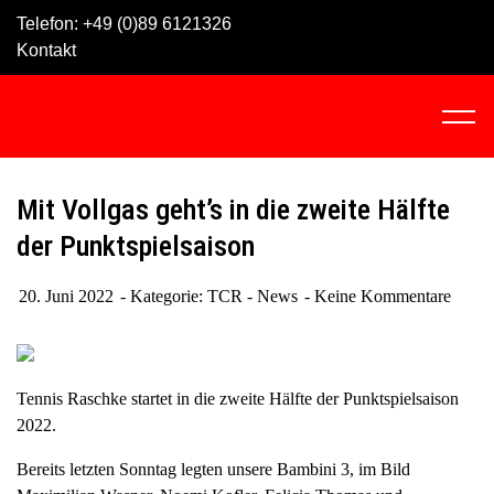
Skip
Telefon:
+49 (0)89 6121326
to
Kontakt
content
C
l
i
c
Mit Vollgas geht’s in die zweite Hälfte
k
der Punktspielsaison
t
o
20. Juni 2022
Kategorie:
TCR - News
Keine Kommentare
v
i
e
w
Tennis Raschke startet in die zweite Hälfte der Punktspielsaison
t
2022.
h
e
Bereits letzten Sonntag legten unsere Bambini 3, im Bild
n