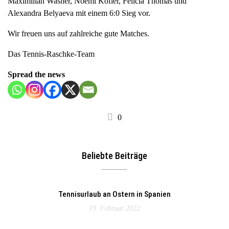
Maximilian Wasner, Noemi Kofler, Felicia Thomas und
a
Alexandra Belyaeva mit einem 6:0 Sieg vor.
v
Wir freuen uns auf zahlreiche gute Matches.
i
g
Das Tennis-Raschke-Team
a
t
Spread the news
i
o
n
0
Beliebte Beiträge
Tennisurlaub an Ostern in Spanien
19. Februar 2022