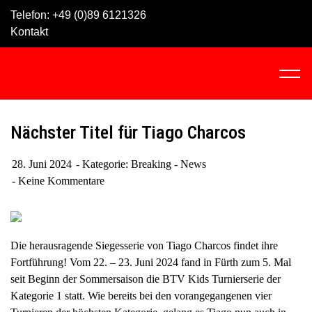
Skip
Telefon:
+49 (0)89 6121326
to
Kontakt
content
C
l
i
c
Nächster Titel für Tiago Charcos
k
t
28. Juni 2024
Kategorie:
Breaking - News
o
Keine Kommentare
v
i
e
w
Die herausragende Siegesserie von Tiago Charcos findet ihre
t
Fortführung! Vom 22. – 23. Juni 2024 fand in Fürth zum 5. Mal
h
seit Beginn der Sommersaison die BTV Kids Turnierserie der
e
Kategorie 1 statt. Wie bereits bei den vorangegangenen vier
n