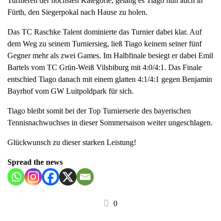
Turnieren der höchsten Kategorie, gelang es Tiago nun auch in
a
Fürth, den Siegerpokal nach Hause zu holen.
v
Das TC Raschke Talent dominierte das Turnier dabei klar. Auf
i
dem Weg zu seinem Turniersieg, ließ Tiago keinem seiner fünf
g
Gegner mehr als zwei Games. Im Halbfinale besiegt er dabei Emil
a
Bartels vom TC Grün-Weiß Vilsbiburg mit 4:0/4:1. Das Finale
t
entschied Tiago danach mit einem glatten 4:1/4:1 gegen Benjamin
i
Bayrhof vom GW Luitpoldpark für sich.
o
n
Tiago bleibt somit bei der Top Turnierserie des bayerischen
Tennisnachwuchses in dieser Sommersaison weiter ungeschlagen.
Glückwunsch zu dieser starken Leistung!
Spread the news
0