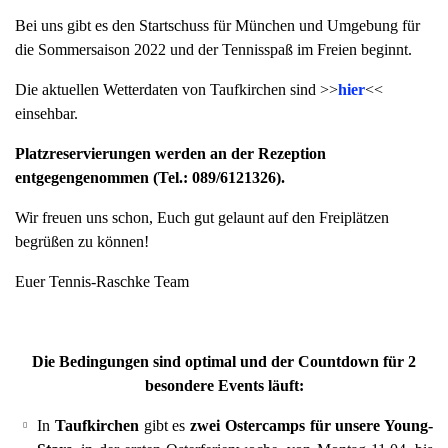
a
Bei uns gibt es den Startschuss für München und Umgebung für
v
die Sommersaison 2022 und der Tennisspaß im Freien beginnt.
i
Die aktuellen Wetterdaten von Taufkirchen sind >>
hier
<<
g
einsehbar.
a
t
Platzreservierungen werden an der Rezeption
i
entgegengenommen (Tel.: 089/6121326).
o
n
Wir freuen uns schon, Euch gut gelaunt auf den Freiplätzen
begrüßen zu können!
Euer Tennis-Raschke Team
Die Bedingungen sind optimal und der Countdown für 2
besondere Events läuft:
In
Taufkirchen
gibt es
zwei
Ostercamps für unsere Young-