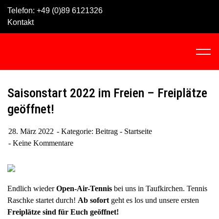
Skip
Telefon:
+49 (0)89 6121326
to
Kontakt
content
C
l
i
c
Saisonstart 2022 im Freien – Freiplätze
k
geöffnet!
t
o
28. März 2022
Kategorie:
Beitrag - Startseite
v
Keine Kommentare
i
e
w
t
Endlich wieder
Open-Air-Tennis
bei uns in Taufkirchen. Tennis
h
Raschke startet durch!
Ab
sofort
geht es los und unsere ersten
e
Freiplätze sind für Euch geöffnet!
n