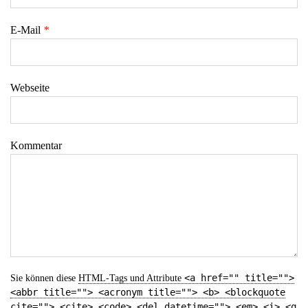
E-Mail
*
Webseite
Kommentar
<a href="" title="">
Sie können diese
HTML
-Tags und Attribute
<abbr title=""> <acronym title=""> <b> <blockquote
cite=""> <cite> <code> <del datetime=""> <em> <i> <q