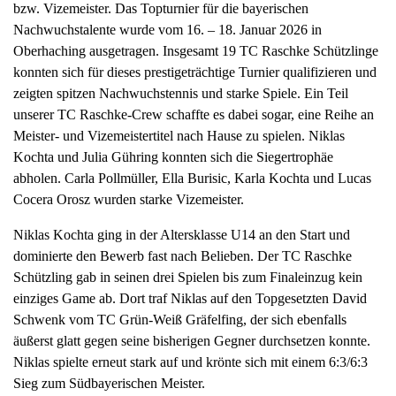
bzw. Vizemeister. Das Topturnier für die bayerischen
a
Nachwuchstalente wurde vom 16. – 18. Januar 2026 in
v
Oberhaching ausgetragen. Insgesamt 19 TC Raschke Schützlinge
i
konnten sich für dieses prestigeträchtige Turnier qualifizieren und
g
zeigten spitzen Nachwuchstennis und starke Spiele. Ein Teil
a
unserer TC Raschke-Crew schaffte es dabei sogar, eine Reihe an
t
Meister- und Vizemeistertitel nach Hause zu spielen. Niklas
i
Kochta und Julia Gühring konnten sich die Siegertrophäe
o
abholen. Carla Pollmüller, Ella Burisic, Karla Kochta und Lucas
n
Cocera Orosz wurden starke Vizemeister.
Niklas Kochta ging in der Altersklasse U14 an den Start und
dominierte den Bewerb fast nach Belieben. Der TC Raschke
Schützling gab in seinen drei Spielen bis zum Finaleinzug kein
einziges Game ab. Dort traf Niklas auf den Topgesetzten David
Schwenk vom TC Grün-Weiß Gräfelfing, der sich ebenfalls
äußerst glatt gegen seine bisherigen Gegner durchsetzen konnte.
Niklas spielte erneut stark auf und krönte sich mit einem 6:3/6:3
Sieg zum Südbayerischen Meister.