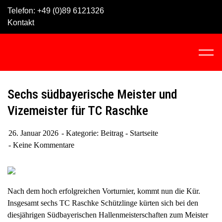
Skip
Telefon:
+49 (0)89 6121326
to
Kontakt
content
C
l
i
c
Sechs südbayerische Meister und
k
Vizemeister für TC Raschke
t
o
26. Januar 2026
Kategorie:
Beitrag - Startseite
v
Keine Kommentare
i
e
w
t
Nach dem hoch erfolgreichen Vorturnier, kommt nun die Kür.
h
Insgesamt sechs TC Raschke Schützlinge kürten sich bei den
e
diesjährigen Südbayerischen Hallenmeisterschaften zum Meister
n