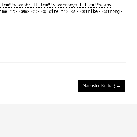
tle=""> <abbr title=""> <acronym title=""> <b>
ime=""> <em> <i> <q cite=""> <s> <strike> <strong>
Nächster Eintrag →