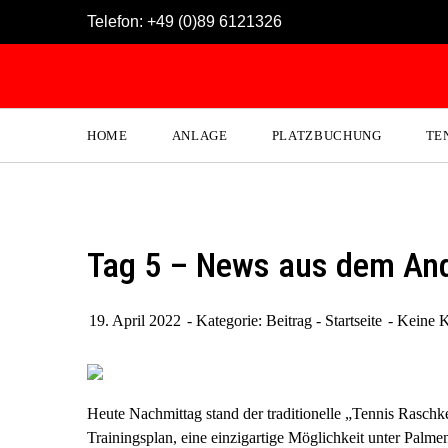
Skip
Telefon:
+49 (0)89 6121326
to
content
HOME
ANLAGE
PLATZBUCHUNG
TE
Tag 5 – News aus dem An
19. April 2022
Kategorie:
Beitrag - Startseite
Keine 
Heute Nachmittag stand der traditionelle „Tennis Rasc
Trainingsplan, eine einzigartige Möglichkeit unter Palm