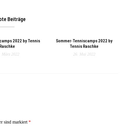
bte Beiträge
camps 2022 by Tennis
Sommer-Tenniscamps 2022 by
Raschke
Tennis Raschke
. März 2022
26. Mai 2022
er sind markiert
*