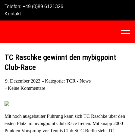
Skip
Telefon:
+49 (0)89 6121326
to
Kontakt
content
C
l
i
c
TC Raschke gewinnt den mybigpoint
k
Club-Race
t
o
9. Dezember 2023
Kategorie:
TCR - News
v
Keine Kommentare
i
e
w
t
Mit noch ausgebauter Führung kann sich TC Raschke über den
h
ersten Platz im mybigpoint Club-Race freuen. Mit knapp 2000
e
Punkten Vorsprung vor Tennis Club SCC Berlin steht TC
n