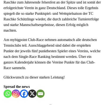
Raschke zum Jahresende felsenfest an der Spitze und ist somit der
a
erfolgreichste Verein in ganz Deutschland. Dieses tolle Ergebnis
v
spiegelt die so starke Punktspiel- und Wettspielsaison der TC
i
Raschke Schützlinge wieder, die durch zahlreiche Turniererfolge
g
und starke Mannschaftsergebnisse, diesen Erfolg möglich
a
machten.
t
i
Am mybigpoint Club-Race nehmen automatisch alle deutschen
o
Tennisclubs teil. Ausschlaggebend sind dabei die erspielten
n
Punkte der jeweils fünf punktbesten Spieler eines Vereins, welche
nach dem Single-Race Ranking bestimmt werden. Über ein
ganzes Kalenderjahr können die Vereine Punkte für das Club-
Race sammeln.
Glückwunsch zu dieser starken Leistung!
Spread the news