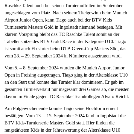
Raschke Talent auch bei seinen Turnierauftritten im September
a
ungeschlagen vom Platz. Nach seinem Titelgewinn beim Munich
v
Airport Junior Open, kann Tiago auch bei der BTV Kids
i
Turnierserie Masters Gold in Ingolstadt niemand besiegen. Mit
g
klarem Vorsprung bleibt das TC Raschke Talent somit an der
a
Tabellenspitze des BTV Gold-Race in der Kategorie U10. Tiago
t
ist somit auch Fixstarter beim DTB Green-Cup Masters Süd, das
i
vom 28. – 29. September 2024 in Nürnberg ausgetragen wird.
o
n
Vom 5. – 8. September 2024 wurden die Munich Airport Junior
Open in Freising ausgetragen. Tiago ging in der Altersklasse U10
an den Start und konnte das Turnier klar dominieren. Er gab im
gesamten Turnierverlauf nur insgesamt drei Games ab, die meisten
davon im Finale gegen TC Raschke Teamkollegen Alvaro Reichl.
Am Folgewochenende konnte Tiago seine Hochform erneut
bestätigen. Vom 13. – 15. September 2024 fand in Ingolstadt die
BTV Kids-Turnierserie Masters Gold statt. Hier finden die
rangstärksten Kids in der Jahreswertung der Altersklasse U10