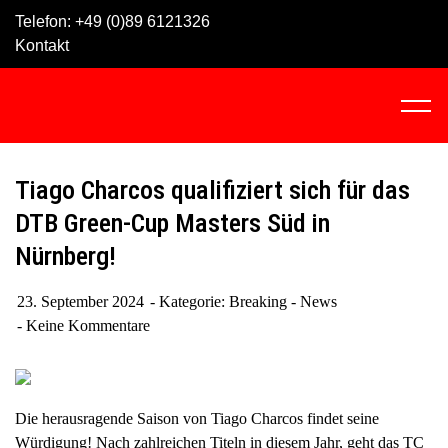
Skip
Telefon:
+49 (0)89 6121326
to
Kontakt
content
C
l
i
c
Tiago Charcos qualifiziert sich für das
k
DTB Green-Cup Masters Süd in
t
Nürnberg!
o
v
i
23. September 2024
Kategorie:
Breaking - News
e
Keine Kommentare
w
t
h
Die herausragende Saison von Tiago Charcos findet seine
e
Würdigung! Nach zahlreichen Titeln in diesem Jahr, geht das TC
n