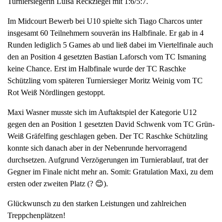
Turniersiegerin Luisa Reckziegel mit 1:6/5:7.
Im Midcourt Bewerb bei U10 spielte sich Tiago Charcos unter
insgesamt 60 Teilnehmern souverän ins Halbfinale. Er gab in 4
Runden lediglich 5 Games ab und ließ dabei im Viertelfinale auch
den an Position 4 gesetzten Bastian Laforsch vom TC Ismaning
keine Chance. Erst im Halbfinale wurde der TC Raschke
Schützling vom späteren Turniersieger Moritz Weinig vom TC
Rot Weiß Nördlingen gestoppt.
Maxi Wasner musste sich im Auftaktspiel der Kategorie U12
gegen den an Position 1 gesetzten David Schwenk vom TC Grün-
Weiß Gräfelfing geschlagen geben. Der TC Raschke Schützling
konnte sich danach aber in der Nebenrunde hervorragend
durchsetzen. Aufgrund Verzögerungen im Turnierablauf, trat der
Gegner im Finale nicht mehr an. Somit: Gratulation Maxi, zu dem
ersten oder zweiten Platz (? 😊).
Glückwunsch zu den starken Leistungen und zahlreichen
Treppchenplätzen!