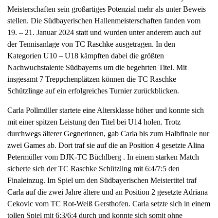
Meisterschaften sein großartiges Potenzial mehr als unter Beweis
a
stellen. Die Südbayerischen Hallenmeisterschaften fanden vom
v
19. – 21. Januar 2024 statt und wurden unter anderem auch auf
i
der Tennisanlage von TC Raschke ausgetragen. In den
g
Kategorien U10 – U18 kämpften dabei die größten
a
Nachwuchstalente Südbayerns um die begehrten Titel. Mit
t
insgesamt 7 Treppchenplätzen können die TC Raschke
i
Schützlinge auf ein erfolgreiches Turnier zurückblicken.
o
n
Carla Pollmüller startete eine Altersklasse höher und konnte sich
mit einer spitzen Leistung den Titel bei U14 holen. Trotz
durchwegs älterer Gegnerinnen, gab Carla bis zum Halbfinale nur
zwei Games ab. Dort traf sie auf die an Position 4 gesetzte Alina
Petermüller vom DJK-TC Büchlberg . In einem starken Match
sicherte sich der TC Raschke Schützling mit 6:4/7:5 den
Finaleinzug. Im Spiel um den Südbayerischen Meistertitel traf
Carla auf die zwei Jahre ältere und an Position 2 gesetzte Adriana
Cekovic vom TC Rot-Weiß Gersthofen. Carla setzte sich in einem
tollen Spiel mit 6:3/6:4 durch und konnte sich somit ohne