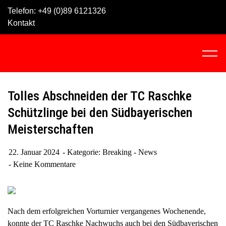
Skip
Telefon:
+49 (0)89 6121326
to
Kontakt
content
C
l
i
c
Tolles Abschneiden der TC Raschke
k
Schützlinge bei den Südbayerischen
t
Meisterschaften
o
v
i
22. Januar 2024
Kategorie:
Breaking - News
e
Keine Kommentare
w
t
h
Nach dem erfolgreichen Vorturnier vergangenes Wochenende,
e
konnte der TC Raschke Nachwuchs auch bei den Südbayerischen
n