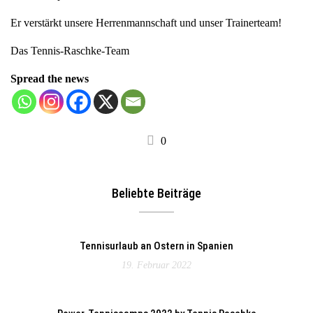
a
Er verstärkt unsere Herrenmannschaft und unser Trainerteam!
v
i
Das Tennis-Raschke-Team
g
Spread the news
a
t
i
o
0
n
Beliebte Beiträge
Tennisurlaub an Ostern in Spanien
19. Februar 2022