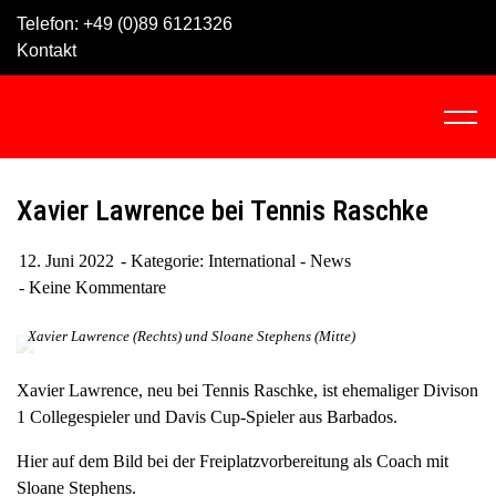
Skip
Telefon:
+49 (0)89 6121326
to
Kontakt
content
C
l
i
c
Xavier Lawrence bei Tennis Raschke
k
t
12. Juni 2022
Kategorie:
International - News
o
Keine Kommentare
v
i
Xavier Lawrence (Rechts) und Sloane Stephens (Mitte)
e
w
Xavier Lawrence, neu bei Tennis Raschke, ist ehemaliger Divison
t
1 Collegespieler und Davis Cup-Spieler aus Barbados.
h
Hier auf dem Bild bei der Freiplatzvorbereitung als Coach mit
e
Sloane Stephens.
n