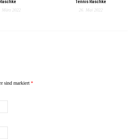
Raschke
Tennis Raschke
. März 2022
26. Mai 2022
er sind markiert
*