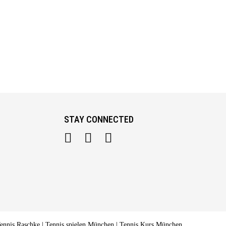
STAY CONNECTED
ennis Raschke | Tennis spielen München | Tennis Kurs München