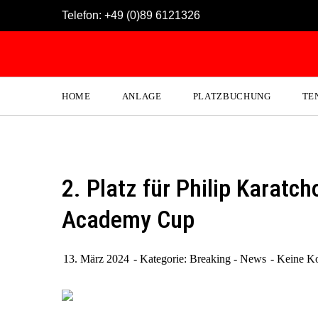
Skip
Telefon:
+49 (0)89 6121326
to
content
HOME
ANLAGE
PLATZBUCHUNG
TE
2. Platz für Philip Karat
Academy Cup
13. März 2024
Kategorie:
Breaking - News
Keine K