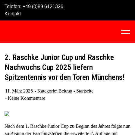
Skip
Telefon:
+49 (0)89 6121326
to
Kontakt
content
C
l
i
c
2. Raschke Junior Cup und Raschke
k
Nachwuchs Cup 2025 liefern
t
Spitzentennis vor den Toren Münchens!
o
v
i
11. März 2025
Kategorie:
Beitrag - Startseite
e
Keine Kommentare
w
t
h
Nach dem 1. Raschke Junior Cup zu Beginn des Jahres folgte nun
e
zu Beginn der Faschingsferien die erweiterte 2. Auflage mit
n