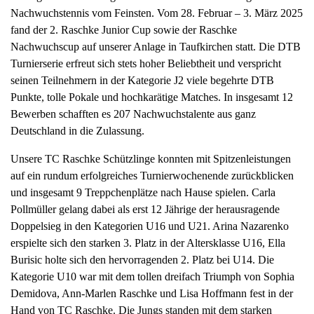
Nachwuchstennis vom Feinsten. Vom 28. Februar – 3. März 2025
a
fand der 2. Raschke Junior Cup sowie der Raschke
v
Nachwuchscup auf unserer Anlage in Taufkirchen statt. Die DTB
i
Turnierserie erfreut sich stets hoher Beliebtheit und verspricht
g
seinen Teilnehmern in der Kategorie J2 viele begehrte DTB
a
Punkte, tolle Pokale und hochkarätige Matches. In insgesamt 12
t
Bewerben schafften es 207 Nachwuchstalente aus ganz
i
Deutschland in die Zulassung.
o
n
Unsere TC Raschke Schützlinge konnten mit Spitzenleistungen
auf ein rundum erfolgreiches Turnierwochenende zurückblicken
und insgesamt 9 Treppchenplätze nach Hause spielen. Carla
Pollmüller gelang dabei als erst 12 Jährige der herausragende
Doppelsieg in den Kategorien U16 und U21. Arina Nazarenko
erspielte sich den starken 3. Platz in der Altersklasse U16, Ella
Burisic holte sich den hervorragenden 2. Platz bei U14. Die
Kategorie U10 war mit dem tollen dreifach Triumph von Sophia
Demidova, Ann-Marlen Raschke und Lisa Hoffmann fest in der
Hand von TC Raschke. Die Jungs standen mit dem starken