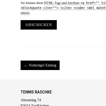
<a href="" ti
Sie können diese
HTML
-Tags und Attribute
<blockquote cite=""> <cite> <code> <del datet
nützen.
ABSCHICKEN
← Vorheriger Eintrag
TENNIS RASCHKE
Ahornring 74
82024 Taufkirchen