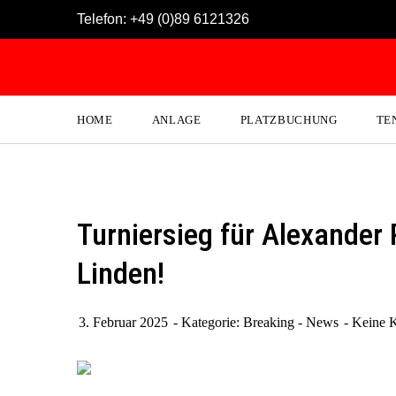
Skip
Telefon:
+49 (0)89 6121326
to
content
HOME
ANLAGE
PLATZBUCHUNG
TE
Turniersieg für Alexander 
Linden!
3. Februar 2025
Kategorie:
Breaking - News
Keine 