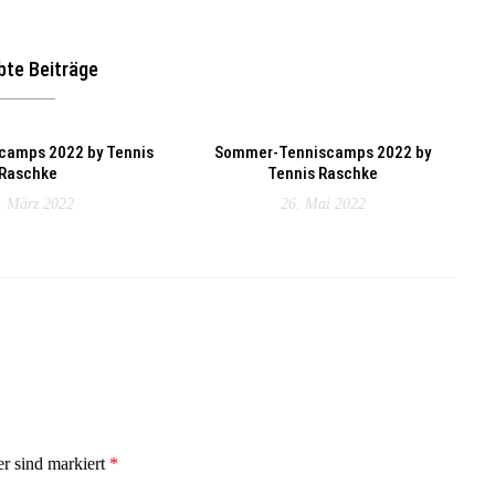
bte Beiträge
camps 2022 by Tennis
Sommer-Tenniscamps 2022 by
Raschke
Tennis Raschke
. März 2022
26. Mai 2022
er sind markiert
*