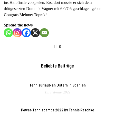
ins Halbfinale vorspielen. Erst dort musste er sich dem
a
drittgesetzten Dominik Vagner mit 6:0/7:6 geschlagen geben.
v
Congrats Mehmet Toprak!
i
g
Spread the news
a
t
i
0
o
n
Beliebte Beiträge
Tennisurlaub an Ostern in Spanien
19. Februar 2022
Power-Tenniscamps 2022 by Tennis Raschke