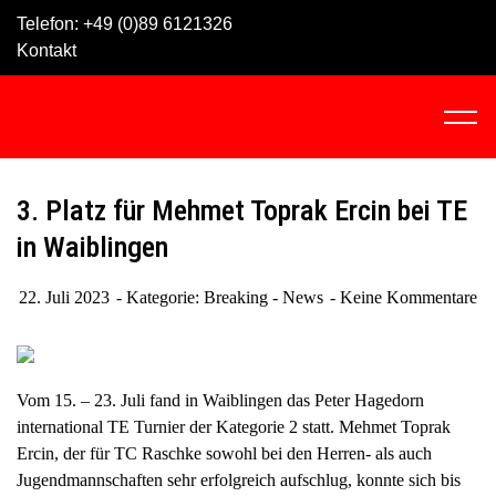
Skip
Telefon:
+49 (0)89 6121326
to
Kontakt
content
C
l
i
c
3. Platz für Mehmet Toprak Ercin bei TE
k
in Waiblingen
t
o
22. Juli 2023
Kategorie:
Breaking - News
Keine Kommentare
v
i
e
w
Vom 15. – 23. Juli fand in Waiblingen das Peter Hagedorn
t
international TE Turnier der Kategorie 2 statt. Mehmet Toprak
h
Ercin, der für TC Raschke sowohl bei den Herren- als auch
e
Jugendmannschaften sehr erfolgreich aufschlug, konnte sich bis
n