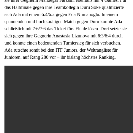
sie ihrer Gegnerin Mandegar Farzami ebenfalls nur 4 Games. Für
a
das Halbfinale gegen ihre Teamkollegin Duru Soke qualifizierte
v
sich Ada mit einem 6:4/6:2 gegen Eda Numanoglu. In einem
i
spannenden und hochkarätigen Match gegen Duru konnte Ada
g
schließlich mit 7:6/7:6 das Ticket fürs Finale lösen. Dort setzte sie
a
sich gegen ihre Gegnerin Anastasia Lizunova mit 6:3/6:4 durch
t
und konnte einen bedeutenden Turniersieg für sich verbuchen.
i
Ada rutschte somit bei den ITF Juniors, der Weltrangliste für
o
Junioren, auf Rang 280 vor – ihr bislang höchstes Ranking.
n