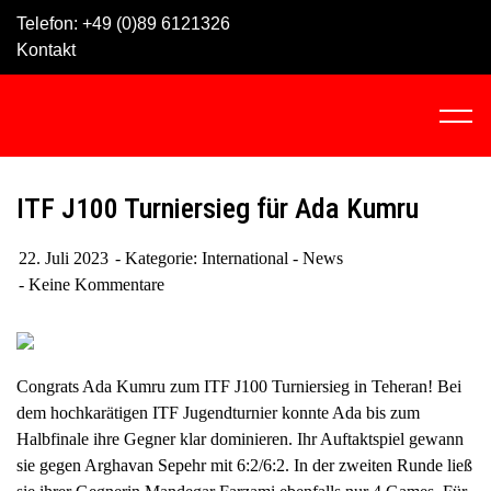
Skip
Telefon:
+49 (0)89 6121326
to
Kontakt
content
C
l
i
c
ITF J100 Turniersieg für Ada Kumru
k
t
22. Juli 2023
Kategorie:
International - News
o
Keine Kommentare
v
i
e
w
Congrats Ada Kumru zum ITF J100 Turniersieg in Teheran! Bei
t
dem hochkarätigen ITF Jugendturnier konnte Ada bis zum
h
Halbfinale ihre Gegner klar dominieren. Ihr Auftaktspiel gewann
e
sie gegen Arghavan Sepehr mit 6:2/6:2. In der zweiten Runde ließ
n