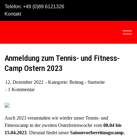
Skip
Telefon:
+49 (0)89 6121326
to
Kontakt
content
C
l
i
c
Anmeldung zum Tennis- und Fitness-
k
Camp Ostern 2023
t
o
12. Dezember 2022
Kategorie:
Beitrag - Startseite
v
1 Kommentar
i
e
w
t
Auch 2023 veranstalten wir wieder unser Tennis- und
h
Fitnesscamp in der zweiten Osterferienwoche vom
08.04 bis
e
15.04.2023
. Diesmal findet unser
Saisonvorbereitungscamp
,
n