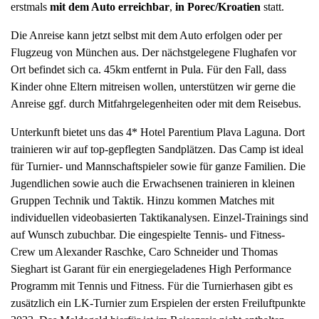
erstmals
mit dem Auto erreichbar
,
in Porec/Kroatien
statt.
a
v
Die Anreise kann jetzt selbst mit dem Auto erfolgen oder per
i
Flugzeug von München aus. Der nächstgelegene Flughafen vor
g
Ort befindet sich ca. 45km entfernt in Pula. Für den Fall, dass
a
Kinder ohne Eltern mitreisen wollen, unterstützen wir gerne die
t
Anreise ggf. durch Mitfahrgelegenheiten oder mit dem Reisebus.
i
Unterkunft bietet uns das 4* Hotel Parentium Plava Laguna. Dort
o
trainieren wir auf top-gepflegten Sandplätzen. Das Camp ist ideal
n
für Turnier- und Mannschaftspieler sowie für ganze Familien. Die
Jugendlichen sowie auch die Erwachsenen trainieren in kleinen
Gruppen Technik und Taktik. Hinzu kommen Matches mit
individuellen videobasierten Taktikanalysen. Einzel-Trainings sind
auf Wunsch zubuchbar. Die eingespielte Tennis- und Fitness-
Crew um Alexander Raschke, Caro Schneider und Thomas
Sieghart ist Garant für ein energiegeladenes High Performance
Programm mit Tennis und Fitness. Für die Turnierhasen gibt es
zusätzlich ein LK-Turnier zum Erspielen der ersten Freiluftpunkte