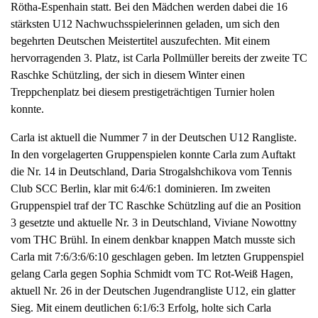
Rötha-Espenhain statt. Bei den Mädchen werden dabei die 16
a
stärksten U12 Nachwuchsspielerinnen geladen, um sich den
v
begehrten Deutschen Meistertitel auszufechten. Mit einem
i
hervorragenden 3. Platz, ist Carla Pollmüller bereits der zweite TC
g
Raschke Schützling, der sich in diesem Winter einen
a
Treppchenplatz bei diesem prestigeträchtigen Turnier holen
t
konnte.
i
o
Carla ist aktuell die Nummer 7 in der Deutschen U12 Rangliste.
n
In den vorgelagerten Gruppenspielen konnte Carla zum Auftakt
die Nr. 14 in Deutschland, Daria Strogalshchikova vom Tennis
Club SCC Berlin, klar mit 6:4/6:1 dominieren. Im zweiten
Gruppenspiel traf der TC Raschke Schützling auf die an Position
3 gesetzte und aktuelle Nr. 3 in Deutschland, Viviane Nowottny
vom THC Brühl. In einem denkbar knappen Match musste sich
Carla mit 7:6/3:6/6:10 geschlagen geben. Im letzten Gruppenspiel
gelang Carla gegen Sophia Schmidt vom TC Rot-Weiß Hagen,
aktuell Nr. 26 in der Deutschen Jugendrangliste U12, ein glatter
Sieg. Mit einem deutlichen 6:1/6:3 Erfolg, holte sich Carla