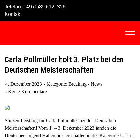
Skip
Telefon:
+49 (0)89 6121326
to
Kontakt
content
C
l
i
c
Carla Pollmüller holt 3. Platz bei den
k
Deutschen Meisterschaften
t
o
4. Dezember 2023
Kategorie:
Breaking - News
v
Keine Kommentare
i
e
w
t
Spitzen Leistung für Carla Pollmüller bei den Deutschen
h
Meisterschaften! Vom 1. – 3. Dezember 2023 fanden die
e
Deutschen Jugend Hallenmeisterschaften in der Kategorie U12 in
n