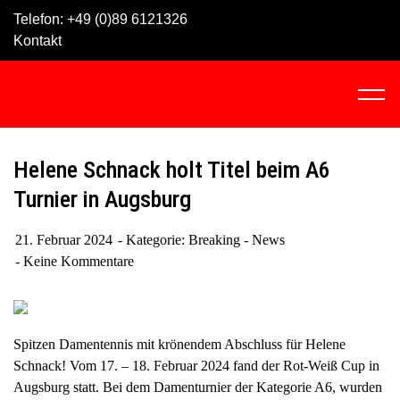
Skip
Telefon:
+49 (0)89 6121326
to
Kontakt
content
C
l
i
c
Helene Schnack holt Titel beim A6
k
Turnier in Augsburg
t
o
21. Februar 2024
Kategorie:
Breaking - News
v
Keine Kommentare
i
e
w
t
Spitzen Damentennis mit krönendem Abschluss für Helene
h
Schnack! Vom 17. – 18. Februar 2024 fand der Rot-Weiß Cup in
e
Augsburg statt. Bei dem Damenturnier der Kategorie A6, wurden
n