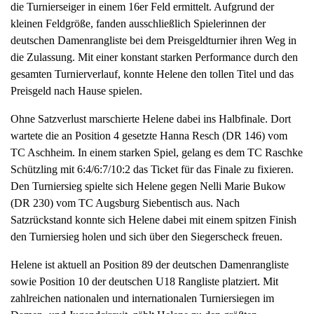
die Turnierseiger in einem 16er Feld ermittelt. Aufgrund der
a
kleinen Feldgröße, fanden ausschließlich Spielerinnen der
v
deutschen Damenrangliste bei dem Preisgeldturnier ihren Weg in
i
die Zulassung. Mit einer konstant starken Performance durch den
g
gesamten Turnierverlauf, konnte Helene den tollen Titel und das
a
Preisgeld nach Hause spielen.
t
i
Ohne Satzverlust marschierte Helene dabei ins Halbfinale. Dort
o
wartete die an Position 4 gesetzte Hanna Resch (DR 146) vom
n
TC Aschheim. In einem starken Spiel, gelang es dem TC Raschke
Schützling mit 6:4/6:7/10:2 das Ticket für das Finale zu fixieren.
Den Turniersieg spielte sich Helene gegen Nelli Marie Bukow
(DR 230) vom TC Augsburg Siebentisch aus. Nach
Satzrückstand konnte sich Helene dabei mit einem spitzen Finish
den Turniersieg holen und sich über den Siegerscheck freuen.
Helene ist aktuell an Position 89 der deutschen Damenrangliste
sowie Position 10 der deutschen U18 Rangliste platziert. Mit
zahlreichen nationalen und internationalen Turniersiegen im