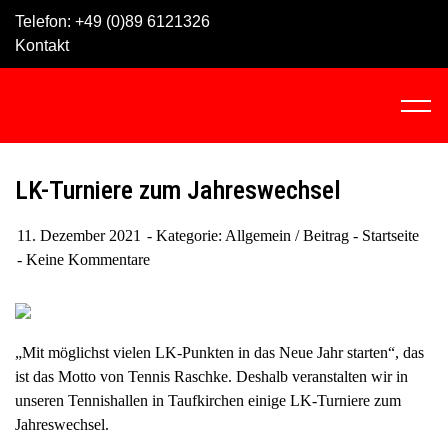
Skip
Telefon:
+49 (0)89 6121326
to
Kontakt
content
C
l
i
c
LK-Turniere zum Jahreswechsel
k
t
11. Dezember 2021
Kategorie:
Allgemein
/
Beitrag - Startseite
o
Keine Kommentare
v
i
e
w
„Mit möglichst vielen LK-Punkten in das Neue Jahr starten“, das
t
ist das Motto von Tennis Raschke. Deshalb veranstalten wir in
h
unseren Tennishallen in Taufkirchen einige LK-Turniere zum
e
Jahreswechsel.
n