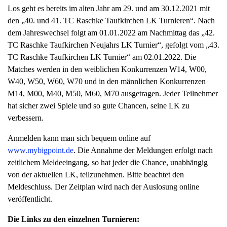
Los geht es bereits im alten Jahr am 29. und am 30.12.2021 mit
a
den „40. und 41. TC Raschke Taufkirchen LK Turnieren“. Nach
v
dem Jahreswechsel folgt am 01.01.2022 am Nachmittag das „42.
i
TC Raschke Taufkirchen Neujahrs LK Turnier“, gefolgt vom „43.
g
TC Raschke Taufkirchen LK Turnier“ am 02.01.2022. Die
a
Matches werden in den weiblichen Konkurrenzen W14, W00,
t
W40, W50, W60, W70 und in den männlichen Konkurrenzen
i
M14, M00, M40, M50, M60, M70 ausgetragen. Jeder Teilnehmer
o
hat sicher zwei Spiele und so gute Chancen, seine LK zu
n
verbessern.
Anmelden kann man sich bequem online auf
www.mybigpoint.de
. Die Annahme der Meldungen erfolgt nach
zeitlichem Meldeeingang, so hat jeder die Chance, unabhängig
von der aktuellen LK, teilzunehmen. Bitte beachtet den
Meldeschluss
. Der Zeitplan wird nach der Auslosung online
veröffentlicht.
Die Links zu den einzelnen Turnieren: