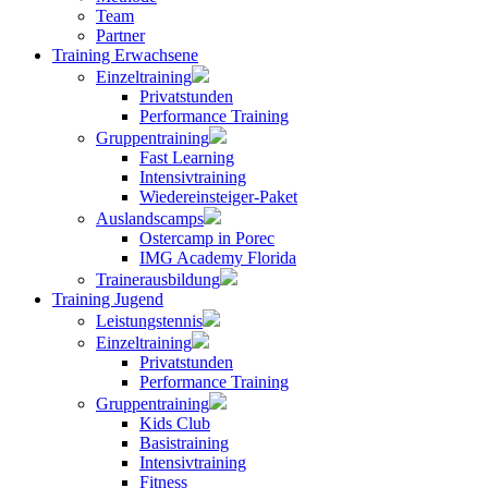
Team
Partner
Training Erwachsene
Einzeltraining
Privatstunden
Performance Training
Gruppentraining
Fast Learning
Intensivtraining
Wiedereinsteiger-Paket
Auslandscamps
Ostercamp in Porec
IMG Academy Florida
Trainerausbildung
Training Jugend
Leistungstennis
Einzeltraining
Privatstunden
Performance Training
Gruppentraining
Kids Club
Basistraining
Intensivtraining
Fitness