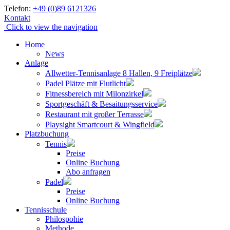
Skip
Telefon:
+49 (0)89 6121326
to
Kontakt
content
Click to view the navigation
Home
News
Anlage
Allwetter-Tennisanlage 8 Hallen, 9 Freiplätze
Padel Plätze mit Flutlicht
Fitnessbereich mit Milonzirkel
Sportgeschäft & Besaitungsservice
Restaurant mit großer Terrasse
Playsight Smartcourt & Wingfield
Platzbuchung
Tennis
Preise
Online Buchung
Abo anfragen
Padel
Preise
Online Buchung
Tennisschule
Philospohie
Methode