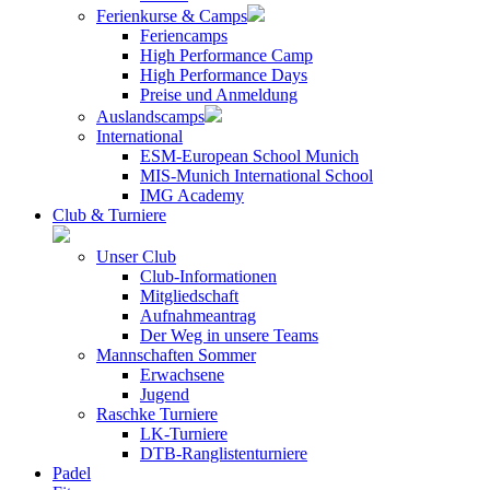
Ferienkurse & Camps
Feriencamps
High Performance Camp
High Performance Days
Preise und Anmeldung
Auslandscamps
International
ESM-European School Munich
MIS-Munich International School
IMG Academy
Club & Turniere
Unser Club
Club-Informationen
Mitgliedschaft
Aufnahmeantrag
Der Weg in unsere Teams
Mannschaften Sommer
Erwachsene
Jugend
Raschke Turniere
LK-Turniere
DTB-Ranglistenturniere
Padel