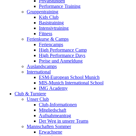
Privatstunden
Performance Training
Gruppentraining
Kids Club
Basistraining
Intensivtraining
Fitness
Ferienkurse & Camps
Feriencamps
High Performance Camp
High Performance Days
Preise und Anmeldung
Auslandscamps
International
ESM-European School Munich
MIS-Munich International School
IMG Academy
Club & Turniere
Unser Club
Club-Informationen
Mitgliedschaft
Aufnahmeantrag
Der Weg in unsere Teams
Mannschaften Sommer
Erwachsene