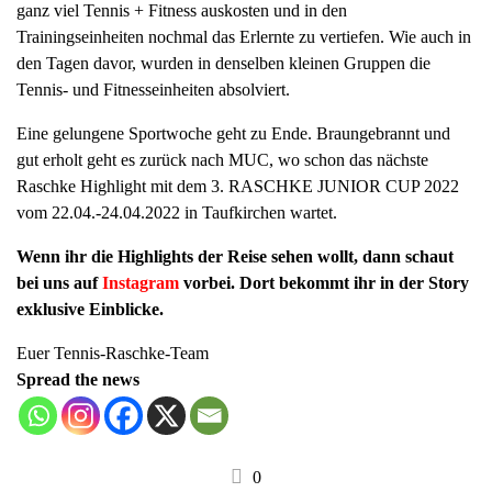
ganz viel Tennis + Fitness auskosten und in den
a
Trainingseinheiten nochmal das Erlernte zu vertiefen. Wie auch in
v
den Tagen davor, wurden in denselben kleinen Gruppen die
i
Tennis- und Fitnesseinheiten absolviert.
g
a
Eine gelungene Sportwoche geht zu Ende. Braungebrannt und
t
gut erholt geht es zurück nach MUC, wo schon das nächste
i
Raschke Highlight mit dem 3. RASCHKE JUNIOR CUP 2022
o
vom 22.04.-24.04.2022 in Taufkirchen wartet.
n
Wenn ihr die Highlights der Reise sehen wollt, dann schaut
bei uns auf
Instagram
vorbei. Dort bekommt ihr in der Story
exklusive Einblicke.
Euer Tennis-Raschke-Team
Spread the news
0