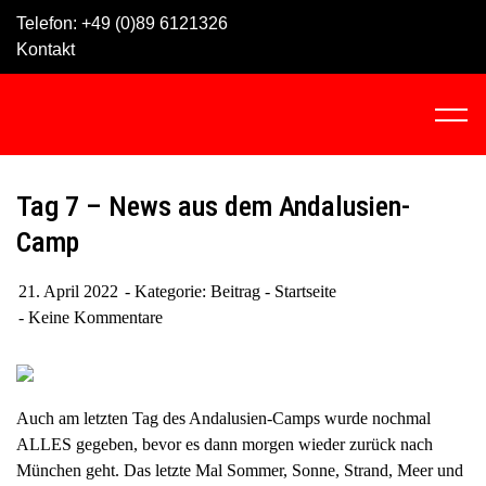
Skip
Telefon:
+49 (0)89 6121326
to
Kontakt
content
C
l
i
c
Tag 7 – News aus dem Andalusien-
k
Camp
t
o
21. April 2022
Kategorie:
Beitrag - Startseite
v
Keine Kommentare
i
e
w
t
Auch am letzten Tag des Andalusien-Camps wurde nochmal
h
ALLES gegeben, bevor es dann morgen wieder zurück nach
e
München geht. Das letzte Mal Sommer, Sonne, Strand, Meer und
n