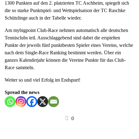
1300 Punkten auf den 2. platzierten TC Aschheim, spiegelt sich
a
die so starke Punktspiel- und Wettspielsaison der TC Raschke
v
Schützlinge auch in der Tabelle wieder.
i
g
Am mybigpoint Club-Race nehmen automatisch alle deutschen
a
Tennisclubs teil. Ausschlaggebend sind dabei die erspielten
t
Punkte der jeweils fünf punktbesten Spieler eines Vereins, welche
i
nach dem Single-Race Ranking bestimmt werden. Über ein
o
ganzes Kalenderjahr können die Vereine Punkte für das Club-
n
Race sammeln.
Weiter so und viel Erfolg im Endspurt!
Spread the news
0