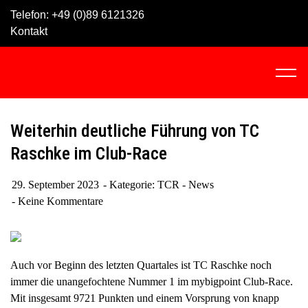
Skip
Telefon:
+49 (0)89 6121326
to
Kontakt
content
C
l
i
c
Weiterhin deutliche Führung von TC
k
Raschke im Club-Race
t
o
29. September 2023
Kategorie:
TCR - News
v
Keine Kommentare
i
e
w
t
Auch vor Beginn des letzten Quartales ist TC Raschke noch
h
immer die unangefochtene Nummer 1 im mybigpoint Club-Race.
e
Mit insgesamt 9721 Punkten und einem Vorsprung von knapp
n