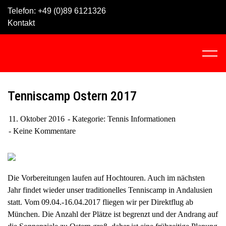
Skip
Telefon:
+49 (0)89 6121326
to
Kontakt
content
C
l
i
c
Tenniscamp Ostern 2017
k
t
11. Oktober 2016
Kategorie:
Tennis Informationen
o
Keine Kommentare
v
i
e
w
Die Vorbereitungen laufen auf Hochtouren. Auch im nächsten
t
Jahr findet wieder unser traditionelles Tenniscamp in Andalusien
h
statt. Vom 09.04.-16.04.2017 fliegen wir per Direktflug ab
e
München. Die Anzahl der Plätze ist begrenzt und der Andrang auf
n