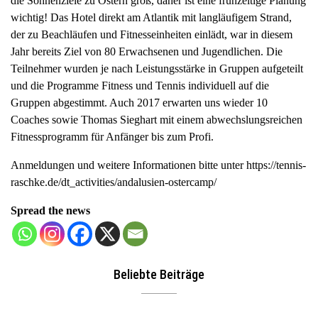
die Sonnenziele zu Ostern groß, daher ist eine frühzeitige Planung
a
wichtig! Das Hotel direkt am Atlantik mit langläufigem Strand,
v
der zu Beachläufen und Fitnesseinheiten einlädt, war in diesem
i
Jahr bereits Ziel von 80 Erwachsenen und Jugendlichen. Die
g
Teilnehmer wurden je nach Leistungsstärke in Gruppen aufgeteilt
a
und die Programme Fitness und Tennis individuell auf die
t
Gruppen abgestimmt. Auch 2017 erwarten uns wieder 10
i
Coaches sowie Thomas Sieghart mit einem abwechslungsreichen
o
Fitnessprogramm für Anfänger bis zum Profi.
n
Anmeldungen und weitere Informationen bitte unter
https://tennis-
raschke.de/dt_activities/andalusien-ostercamp/
Spread the news
Beliebte Beiträge