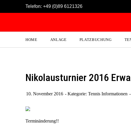
Skip
Telefon:
+49 (0)89 6121326
to
content
HOME
ANLAGE
PLATZBUCHUNG
TE
Nikolausturnier 2016 Erw
10. November 2016
Kategorie:
Tennis Informationen
Terminänderung!!